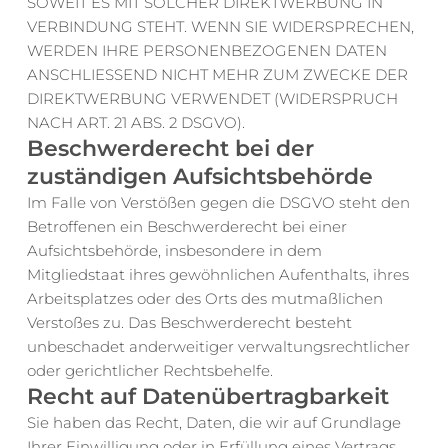
SOWEIT ES MIT SOLCHER DIREKTWERBUNG IN 
VERBINDUNG STEHT. WENN SIE WIDERSPRECHEN, 
WERDEN IHRE PERSONENBEZOGENEN DATEN 
ANSCHLIESSEND NICHT MEHR ZUM ZWECKE DER 
DIREKTWERBUNG VERWENDET (WIDERSPRUCH 
NACH ART. 21 ABS. 2 DSGVO).
Beschwerde­recht bei der 
zuständigen Aufsichts­behörde
Im Falle von Verstößen gegen die DSGVO steht den 
Betroffenen ein Beschwerderecht bei einer 
Aufsichtsbehörde, insbesondere in dem 
Mitgliedstaat ihres gewöhnlichen Aufenthalts, ihres 
Arbeitsplatzes oder des Orts des mutmaßlichen 
Verstoßes zu. Das Beschwerderecht besteht 
unbeschadet anderweitiger verwaltungsrechtlicher 
oder gerichtlicher Rechtsbehelfe.
Recht auf Daten­übertrag­barkeit
Sie haben das Recht, Daten, die wir auf Grundlage 
Ihrer Einwilligung oder in Erfüllung eines Vertrags 